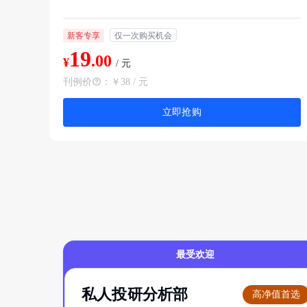
新客专享
仅一次购买机会
19
.00
¥
/ 元
刊例价
：
￥38 / 元
立即抢购
最受欢迎
私人投研分析部
高净值首选