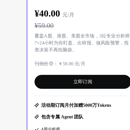
¥
40
.00
元/月
¥
59.00
覆盖A股、港股、美股全市场，3位专业分析师
7×24小时为你盯盘、出研报、做风险预警，投
资决策不再拍脑袋。
刊例价
：
￥59.00 元/月
立即订阅
活动期订阅月付加赠5000万Tokens
包含专属 Agent 团队
A股分析师