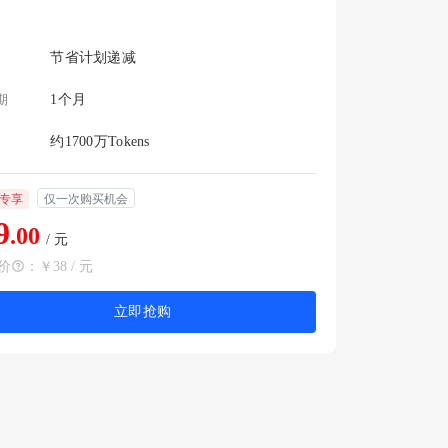
节省计划递减
期
1个月
约1700万Tokens
专享
仅一次购买机会
9
.00
/ 元
价
：
￥38 / 元
立即抢购