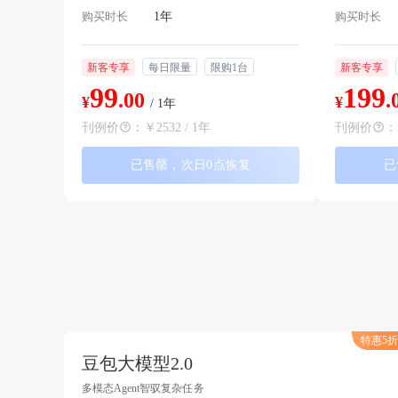
购买时长
1年
购买时长
新客专享
每日限量
限购1台
新客专享
99
199
.00
.
¥
¥
/ 1年
刊例价
：
￥2532 / 1年
刊例价
：
已售罄，次日0点恢复
已
特惠5折
豆包大模型2.0
多模态Agent智驭复杂任务