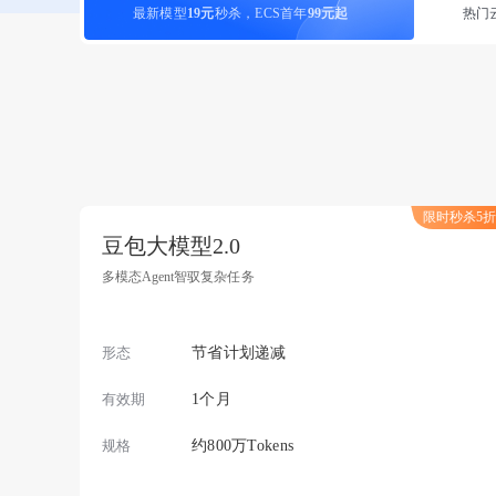
最新模型
19元
秒杀，ECS首年
99元起
热门
限时秒杀5折
豆包大模型2.0
多模态Agent智驭复杂任务
形态
节省计划递减
有效期
1个月
规格
约800万Tokens