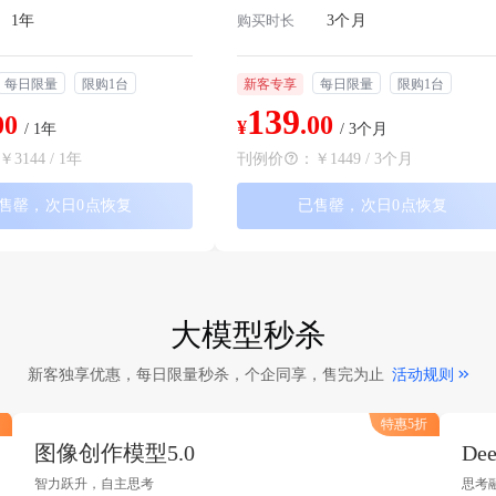
1年
购买时长
3个月
每日限量
限购1台
新客专享
每日限量
限购1台
139
00
.00
¥
/ 1年
/ 3个月
￥3144 / 1年
刊例价
：
￥1449 / 3个月
售罄，次日0点恢复
已售罄，次日0点恢复
大模型秒杀
新客独享优惠，每日限量秒杀，个企同享，售完为止
活动规则
特惠5折
图像创作模型5.0
Dee
智力跃升，自主思考
思考