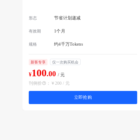
形态
节省计划递减
有效期
1个月
规格
约4千万Tokens
新客专享
仅一次购买机会
100
.00
¥
/ 元
刊例价
：
￥200 / 元
立即抢购