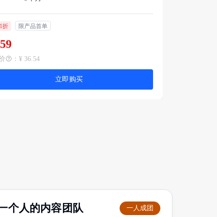
1折
限产品首单
.59
价
：
¥ 36.54
立即购买
一个人的内容团队
一人成团