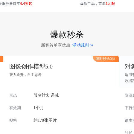
云服务器首年
0.4折起
爆款产品，首单
1元起
爆款秒杀
新客首单享优惠
活动规则
限时秒杀5折
图像创作模型5.0
对
智力跃升，自主思考
适用
数据
形态
节省计划递减
资源
有效期
1个月
下行
规格
约170张图片
请求
时长