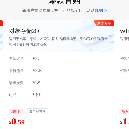
爆款首购
新用户首购专享，热门产品低至1元
活动规则
新客专享
对象存储20G
ve
适用于汽车、零售、AIGC、图片视频等场景，帮助客户实现海量
适用
数据高效处理与成本优化
资源容量
20G
资源
下行流量
20GB
资源
请求次数
20W
时长
3个月
限时1折
限产品首单
新客
0
1
.59
¥
¥