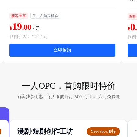
新客专享
仅一次购买机会
限时
19
0
.00
¥
¥
/ 元
刊例价
：
￥38 / 元
刊例
立即抢购
一人OPC，首购限时特价
新客独享优惠，每人限购1台。5000万Token六月免费送
漫剧/短剧创作工坊
Seedance加持