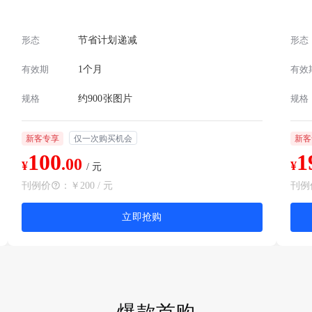
形态
节省计划递减
形态
有效期
1个月
有效
规格
约900张图片
规格
新客专享
仅一次购买机会
新客
100
1
.00
¥
¥
/ 元
刊例价
：
￥200 / 元
刊例
立即抢购