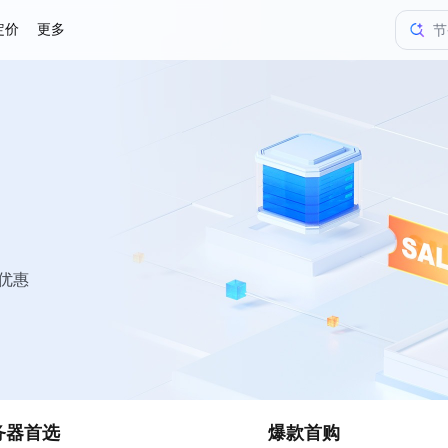
定价
更多
节
火
火
火
节
享优惠
务器首选
爆款首购