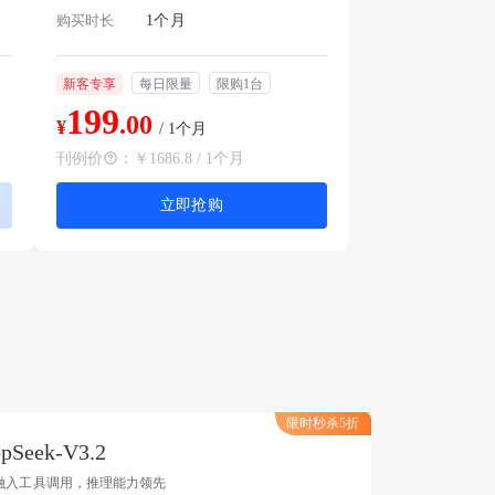
购买时长
1个月
新客专享
每日限量
限购1台
199
.00
¥
/ 1个月
刊例价
：
￥1686.8 / 1个月
立即抢购
限时秒杀5折
pSeek-V3.2
融入工具调用，推理能力领先