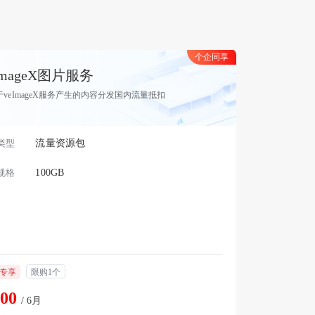
个企同享
ImageX图片服务
于veImageX服务产生的内容分发国内流量抵扣
类型
流量资源包
规格
100GB
专享
限购1个
.00
/ 6月