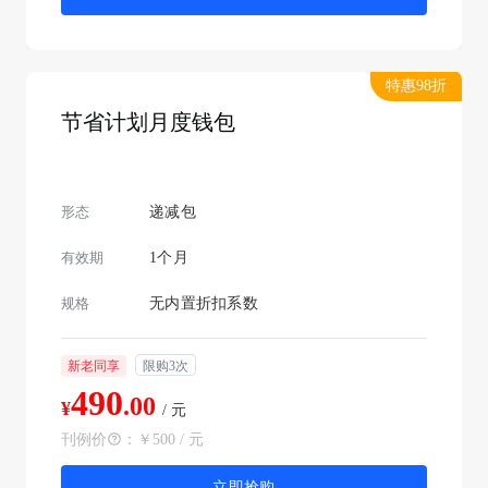
特惠98折
节省计划月度钱包
形态
递减包
有效期
1个月
规格
无内置折扣系数
新老同享
限购3次
490
.00
¥
/ 元
刊例价
：
￥500 / 元
立即抢购