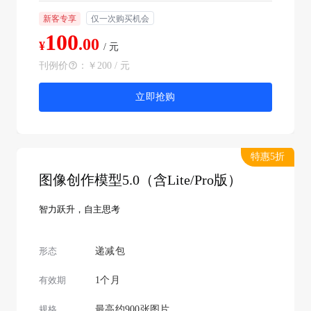
新客专享
仅一次购买机会
100
.00
¥
/ 元
刊例价
：
￥200 / 元
立即抢购
特惠5折
图像创作模型5.0（含Lite/Pro版）
智力跃升，自主思考
形态
递减包
有效期
1个月
规格
最高约900张图片