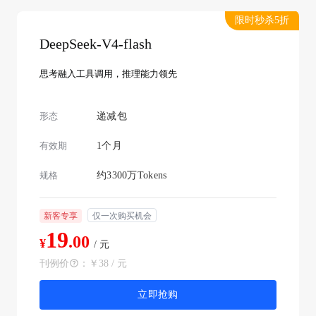
限时秒杀5折
DeepSeek-V4-flash
思考融入工具调用，推理能力领先
形态
递减包
有效期
1个月
规格
约3300万Tokens
新客专享
仅一次购买机会
19
.00
¥
/ 元
刊例价
：
￥38 / 元
立即抢购