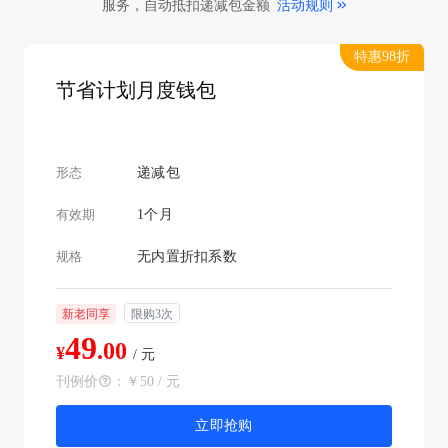
服务，自动抵扣递减包金额
活动规则
特惠98折
节省计划月度钱包
形态
递减包
有效期
1个月
规格
无内置折扣系数
新老同享
限购3次
49
.00
¥
/ 元
刊例价
：
￥50 / 元
立即抢购