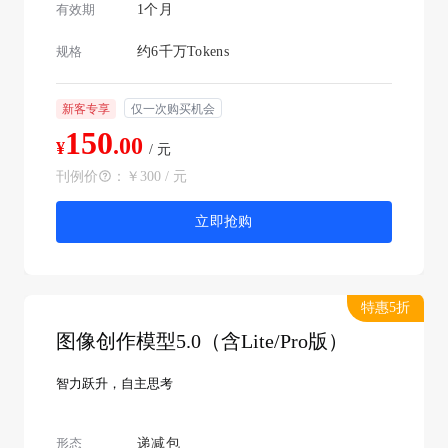
有效期
1个月
规格
约6千万Tokens
新客专享
仅一次购买机会
150
.00
¥
/ 元
刊例价
：
￥300 / 元
立即抢购
特惠5折
图像创作模型5.0（含Lite/Pro版）
智力跃升，自主思考
形态
递减包