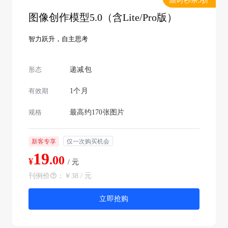
限时秒杀5折
图像创作模型5.0（含Lite/Pro版）
智力跃升，自主思考
形态
递减包
有效期
1个月
规格
最高约170张图片
新客专享
仅一次购买机会
19
.00
¥
/ 元
刊例价
：
￥38 / 元
立即抢购