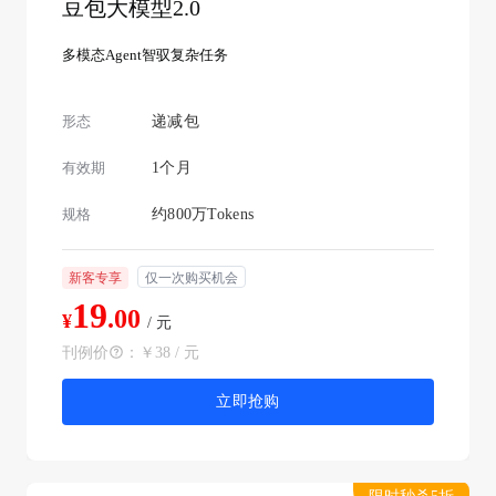
豆包大模型2.0
多模态Agent智驭复杂任务
形态
递减包
有效期
1个月
规格
约800万Tokens
新客专享
仅一次购买机会
19
.00
¥
/ 元
刊例价
：
￥38 / 元
立即抢购