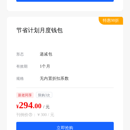
特惠98折
节省计划月度钱包
形态
递减包
有效期
1个月
规格
无内置折扣系数
新老同享
限购3次
294
.00
¥
/ 元
刊例价
：
￥300 / 元
立即抢购