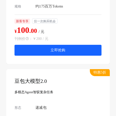
规格
约175百万Tokens
新客专享
仅一次购买机会
100
.00
¥
/ 元
刊例价
：
￥200 / 元
立即抢购
特惠5折
豆包大模型2.0
多模态Agent智驭复杂任务
形态
递减包