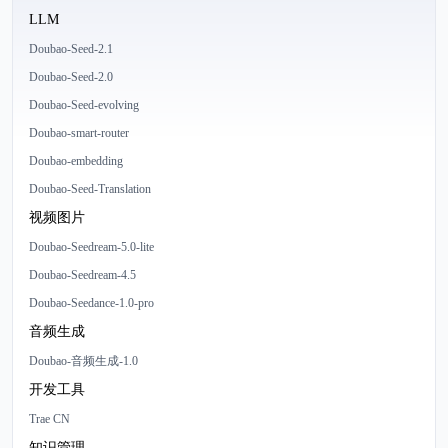
LLM
Doubao-Seed-2.1
Doubao-Seed-2.0
Doubao-Seed-evolving
Doubao-smart-router
Doubao-embedding
Doubao-Seed-Translation
视频图片
Doubao-Seedream-5.0-lite
Doubao-Seedream-4.5
Doubao-Seedance-1.0-pro
音频生成
Doubao-音频生成-1.0
开发工具
Trae CN
知识管理