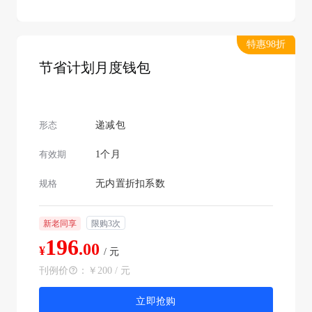
特惠98折
节省计划月度钱包
形态
递减包
有效期
1个月
规格
无内置折扣系数
新老同享
限购3次
196
.00
¥
/ 元
刊例价
：
￥200 / 元
立即抢购