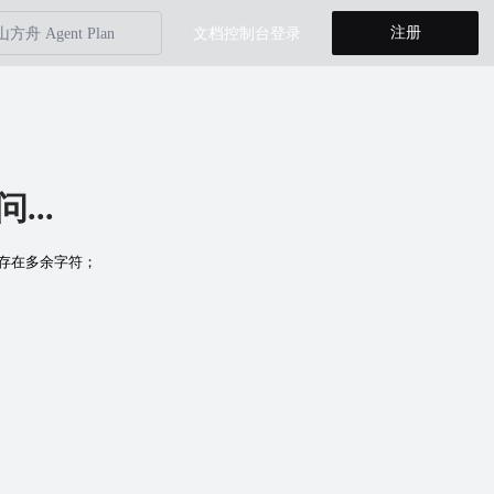
注册
文档
控制台
登录
方舟 Coding Plan
山方舟
entKit
省计划
方舟 Agent Plan
..
方舟 Coding Plan
存在多余字符；
山方舟
entKit
省计划