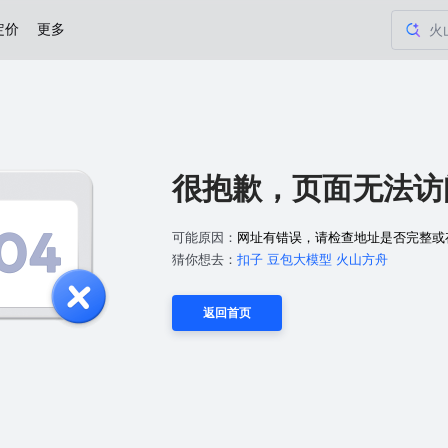
定价
更多
火山
火
Ag
节
火山
很抱歉，页面无法访问.
火山
可能原因：
网址有错误，请检查地址是否完整或
火
猜你想去：
扣子
豆包大模型
火山方舟
Ag
返回首页
节